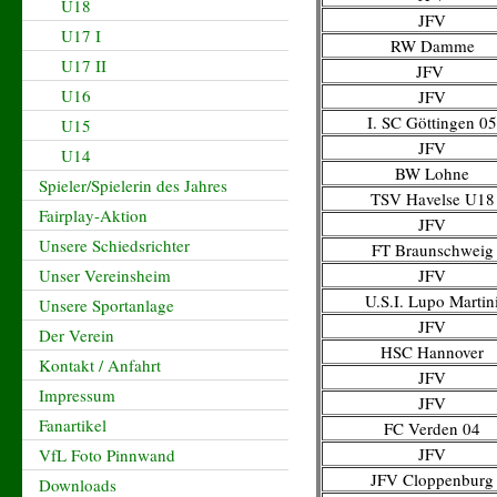
U18
JFV
U17 I
RW Damme
U17 II
JFV
U16
JFV
I. SC Göttingen 05
U15
JFV
U14
BW Lohne
Spieler/Spielerin des Jahres
TSV Havelse U18
Fairplay-Aktion
JFV
Unsere Schiedsrichter
FT Braunschweig
Unser Vereinsheim
JFV
U.S.I. Lupo Martin
Unsere Sportanlage
JFV
Der Verein
HSC Hannover
Kontakt / Anfahrt
JFV
Impressum
JFV
Fanartikel
FC Verden 04
JFV
VfL Foto Pinnwand
JFV Cloppenburg
Downloads