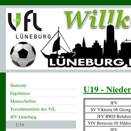
Startseite
U19 - Nieder
Ergebnisse
Mannschaften
JFV
Torschützenliste des VfL
SV Viktoria 08 Geor
JFV RWD Rehden
JFV Lüneburg
VfV Borussia 08 Hilde
U19
JFV