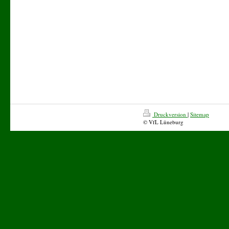
Druckversion
|
Sitemap
© VfL Lüneburg