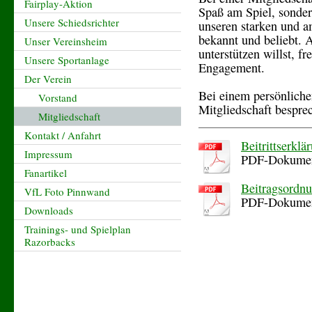
Fairplay-Aktion
Spaß am Spiel, sonder
Unsere Schiedsrichter
unseren starken und a
bekannt und beliebt. 
Unser Vereinsheim
unterstützen willst, f
Unsere Sportanlage
Engagement.
Der Verein
Bei einem persönlich
Vorstand
Mitgliedschaft bespr
Mitgliedschaft
Kontakt / Anfahrt
Beitrittserklä
Impressum
PDF-Dokumen
Fanartikel
Beitragsordnu
VfL Foto Pinnwand
PDF-Dokumen
Downloads
Trainings- und Spielplan
Razorbacks