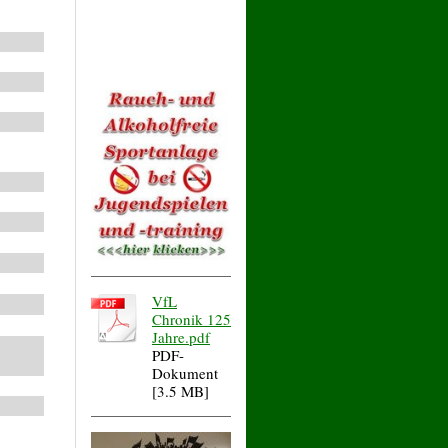
VfL
Chronik 125
Jahre.pdf
PDF-
Dokument
[3.5 MB]