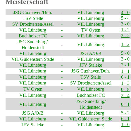
Meisterschaft
JSG Cuxhaven/Duh.
-
VfL Lüneburg
4 - 0
5 - 4
TSV Stelle
-
VfL Lüneburg
3 - 0
SV Drochtersen/Assel
-
VfL Lüneburg
1 - 2
VfL Lüneburg
-
TV Oyten
2 - 2
Buchholzer FC
-
VfL Lüneburg
JSG Suderburg/
1 - 2
-
VfL Lüneburg
Holdenstedt
5 - 0
VfL Lüneburg
-
JSG A/O/B
3 - 0
VfL Güldenstern Stade
-
VfL Lüneburg
2 - 1
VfL Lüneburg
-
JFV Staleke
VfL Lüneburg
-
JSG Cuxhaven/Duh.
1 - 1
VfL Lüneburg
-
TSV Stelle
6 - 1
VfL Lüneburg
-
SV Drochtersen/Assel
1 - 3
TV Oyten
-
VfL Lüneburg
0 - 8
VfL Lüneburg
-
Buchholzer FC
2 - 4
JSG Suderburg/
VfL Lüneburg
-
0 - 1
Holdenstedt
5 - 2
JSG A/O/B
-
VfL Lüneburg
6 - 1
VfL Lüneburg
-
VfL Güldenstern Stade
1 - 6
JFV Staleke
-
VfL Lüneburg