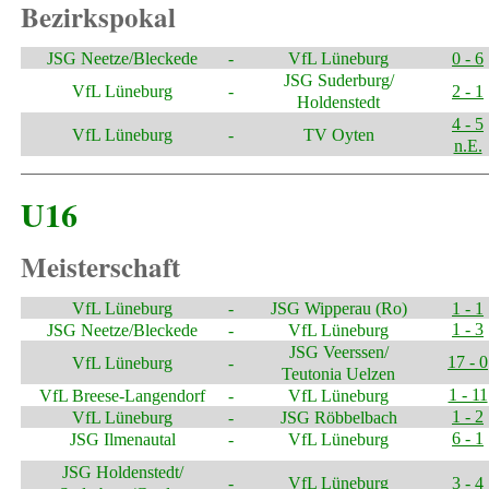
Bezirkspokal
JSG Neetze/Bleckede
-
VfL Lüneburg
0 - 6
JSG Suderburg/
VfL Lüneburg
-
2 - 1
Holdenstedt
4 - 5
VfL Lüneburg
-
TV Oyten
n.E.
U16
Meisterschaft
VfL Lüneburg
-
JSG Wipperau (Ro)
1 - 1
1 - 3
JSG Neetze/Bleckede
-
VfL Lüneburg
JSG Veerssen/
17 - 0
VfL Lüneburg
-
Teutonia Uelzen
1 - 11
VfL Breese-Langendorf
-
VfL Lüneburg
1 - 2
VfL Lüneburg
-
JSG Röbbelbach
6 - 1
JSG Ilmenautal
-
VfL Lüneburg
JSG Holdenstedt/
-
VfL Lüneburg
3 - 4