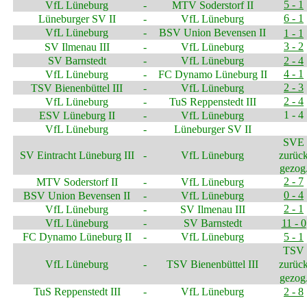
5 - 1
VfL Lüneburg
-
MTV Soderstorf II
6 - 1
Lüneburger SV II
-
VfL Lüneburg
VfL Lüneburg
-
BSV Union Bevensen II
1 - 1
3
-
2
SV Ilmenau III
-
VfL Lüneburg
SV Barnstedt
-
VfL Lüneburg
2 - 4
4 - 1
VfL Lüneburg
-
FC Dynamo Lüneburg II
2 - 3
TSV Bienenbüttel III
-
VfL Lüneburg
2 - 4
VfL Lüneburg
-
TuS Reppenstedt III
1 - 4
ESV Lüneburg II
-
VfL Lüneburg
VfL Lüneburg
-
Lüneburger SV II
SVE
SV Eintracht Lüneburg III
-
VfL Lüneburg
zurüc
gezog
2 - 7
MTV Soderstorf II
-
VfL Lüneburg
0 - 4
BSV Union Bevensen II
-
VfL Lüneburg
2 - 1
VfL Lüneburg
-
SV Ilmenau III
VfL Lüneburg
-
SV Barnstedt
11 - 0
FC Dynamo Lüneburg II
-
VfL Lüneburg
5 - 1
TSV
VfL Lüneburg
-
TSV Bienenbüttel III
zurüc
gezog
TuS Reppenstedt III
-
VfL Lüneburg
2 - 8