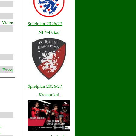
Video
Spielplan 2026/27
NFV-Pokal
Fotos
Spielplan 2026/27
Kreispokal
k
.