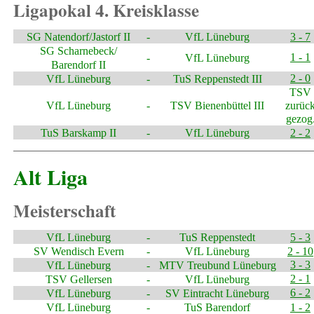
Ligapokal 4. Kreisklasse
SG Natendorf/Jastorf II
-
VfL Lüneburg
3 - 7
SG Scharnebeck/
1 - 1
-
VfL Lüneburg
Barendorf II
2 - 0
VfL Lüneburg
-
TuS Reppenstedt III
TSV
VfL Lüneburg
-
TSV Bienenbüttel III
zurüc
gezog
TuS Barskamp II
-
VfL Lüneburg
2 - 2
Alt Liga
Meisterschaft
VfL Lüneburg
-
TuS Reppenstedt
5 - 3
SV Wendisch Evern
-
VfL Lüneburg
2 - 10
3 - 3
VfL Lüneburg
-
MTV Treubund Lüneburg
2 - 1
TSV Gellersen
-
VfL Lüneburg
6 - 2
VfL Lüneburg
-
SV Eintracht Lüneburg
VfL Lüneburg
-
TuS Barendorf
1 - 2