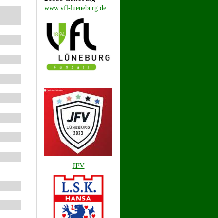
www.vfl-lueneburg.de
JFV