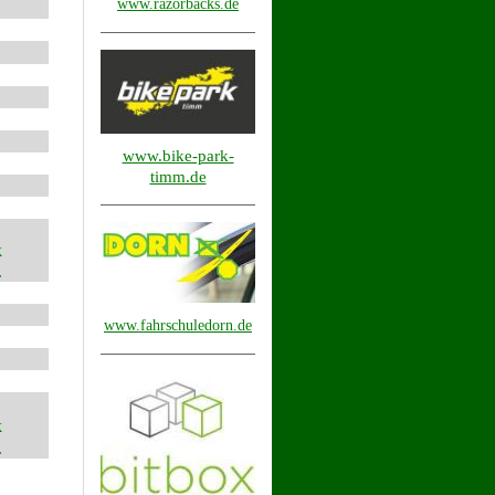
www.razorbacks.de
www.bike-park-
timm.de
k
.
www.fahrschuledorn.de
k
.