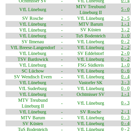
0 - 4
Ochtmisser SV
-
VfL Lüneburg
MTV Treubund
5 - 0
VfL Lüneburg
-
Lüneburg II
SV Rosche
-
VfL Lüneburg
2 - 5
1 - 1
VfL Lüneburg
-
MTV Barum
SV Küsten
3 - 2
VfL Lüneburg
-
3 - 0
VfL Lüneburg
-
TuS Bodenteich
0 - 2
SV Ilmenau
-
VfL Lüneburg
2 - 2
VfL Breese-Langendorf
-
VfL Lüneburg
2 - 0
VfL Lüneburg
-
SV Eddelstorf
0 - 2
TSV Bardowick
-
VfL Lüneburg
1 - 0
VfL Lüneburg
-
FSG Südkreis
0 - 6
SC Lüchow
-
VfL Lüneburg
0 - 4
SV Wendisch Evern
-
VfL Lüneburg
3 - 3
VfL Lüneburg
-
Vastorfer SK
0 - 0
VfL Suderburg
-
VfL Lüneburg
1 - 1
VfL Lüneburg
-
Ochtmisser SV
MTV Treubund
0 - 3
-
VfL Lüneburg
Lüneburg II
2 - 1
VfL Lüneburg
-
SV Rosche
0 - 3
MTV Barum
-
VfL Lüneburg
0 - 4
SV Küsten
-
VfL Lüneburg
0 - 2
TuS Bodenteich
-
VfL Lüneburg