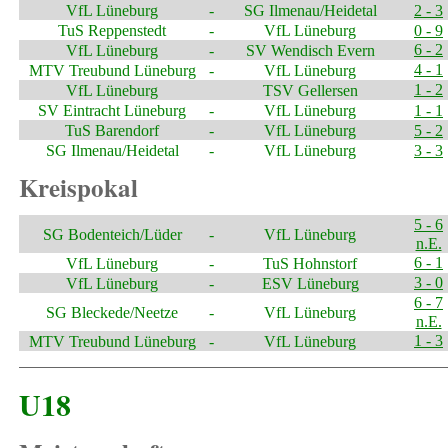
VfL Lüneburg
-
SG Ilmenau/Heidetal
2 - 3
TuS Reppenstedt
-
VfL Lüneburg
0 - 9
6 - 2
VfL Lüneburg
-
SV Wendisch Evern
4 - 1
MTV Treubund Lüneburg
-
VfL Lüneburg
1 - 2
VfL Lüneburg
TSV Gellersen
SV Eintracht Lüneburg
-
VfL Lüneburg
1 - 1
TuS Barendorf
-
VfL Lüneburg
5 - 2
SG Ilmenau/Heidetal
-
VfL Lüneburg
3 - 3
Kreispokal
5 - 6
SG Bodenteich/Lüder
-
VfL Lüneburg
n.E.
6 - 1
VfL Lüneburg
-
TuS Hohnstorf
3 - 0
VfL Lüneburg
-
ESV Lüneburg
6 - 7
SG Bleckede/Neetze
-
VfL Lüneburg
n.E.
1 - 3
MTV Treubund Lüneburg
-
VfL Lüneburg
U18