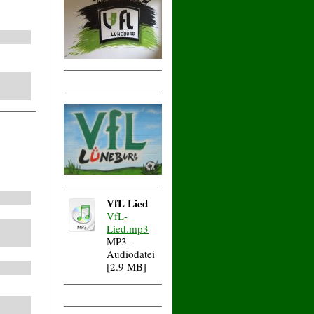
VfL Lied
VfL-
Lied.mp3
MP3-
Audiodatei
[2.9 MB]